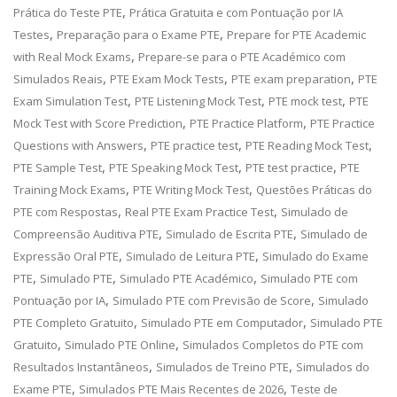
,
Prática do Teste PTE
Prática Gratuita e com Pontuação por IA
,
,
Testes
Preparação para o Exame PTE
Prepare for PTE Academic
,
with Real Mock Exams
Prepare-se para o PTE Académico com
,
,
,
Simulados Reais
PTE Exam Mock Tests
PTE exam preparation
PTE
,
,
,
Exam Simulation Test
PTE Listening Mock Test
PTE mock test
PTE
,
,
Mock Test with Score Prediction
PTE Practice Platform
PTE Practice
,
,
,
Questions with Answers
PTE practice test
PTE Reading Mock Test
,
,
,
PTE Sample Test
PTE Speaking Mock Test
PTE test practice
PTE
,
,
Training Mock Exams
PTE Writing Mock Test
Questões Práticas do
,
,
PTE com Respostas
Real PTE Exam Practice Test
Simulado de
,
,
Compreensão Auditiva PTE
Simulado de Escrita PTE
Simulado de
,
,
Expressão Oral PTE
Simulado de Leitura PTE
Simulado do Exame
,
,
,
PTE
Simulado PTE
Simulado PTE Académico
Simulado PTE com
,
,
Pontuação por IA
Simulado PTE com Previsão de Score
Simulado
,
,
PTE Completo Gratuito
Simulado PTE em Computador
Simulado PTE
,
,
Gratuito
Simulado PTE Online
Simulados Completos do PTE com
,
,
Resultados Instantâneos
Simulados de Treino PTE
Simulados do
,
,
Exame PTE
Simulados PTE Mais Recentes de 2026
Teste de