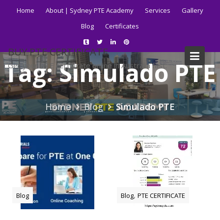
Skip
Home
About | Sydney PTE Academy
Services
Gallery
to
Blog
Certificates
content
BUY PTE CERTIFICATE
Tag:
Simulado PTE
Get your PTE certificate online in Australia fast.
Home
Blog
Simulado PTE
,
Blog
Blog
PTE CERTIFICATE