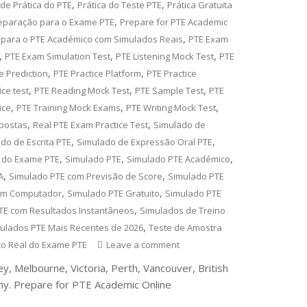
,
,
de Prática do PTE
Prática do Teste PTE
Prática Gratuita
,
eparação para o Exame PTE
Prepare for PTE Academic
,
 para o PTE Académico com Simulados Reais
PTE Exam
,
,
,
PTE Exam Simulation Test
PTE Listening Mock Test
PTE
,
,
e Prediction
PTE Practice Platform
PTE Practice
,
,
,
ice test
PTE Reading Mock Test
PTE Sample Test
PTE
,
,
,
ice
PTE Training Mock Exams
PTE Writing Mock Test
,
,
postas
Real PTE Exam Practice Test
Simulado de
,
,
do de Escrita PTE
Simulado de Expressão Oral PTE
,
,
,
 do Exame PTE
Simulado PTE
Simulado PTE Académico
,
,
A
Simulado PTE com Previsão de Score
Simulado PTE
,
,
em Computador
Simulado PTE Gratuito
Simulado PTE
,
TE com Resultados Instantâneos
Simulados de Treino
,
ulados PTE Mais Recentes de 2026
Teste de Amostra
co Real do Exame PTE
Leave a comment
 Melbourne, Victoria, Perth, Vancouver, British
. Prepare for PTE Academic Online