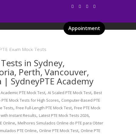
Appointment
Services
Gallery
Blog
Certificates
Tests in Sydney,
oria, Perth, Vancouver,
ia | SydneyPTE Academy
,
,
Academic PTE Mock Test
AI Scaled PTE Mock Test
Best
,
e PTE Mock Tests for High Scores
Computer-Based PTE
,
,
ce Tests
Free Full-Length PTE Mock Test
Free PTE Mock
,
,
 with Instant Results
Latest PTE Mock Tests 2026
,
E Online
Melhores Simulados Online do PTE para Obter
,
,
imulados PTE Online
Online PTE Mock Test
Online PTE