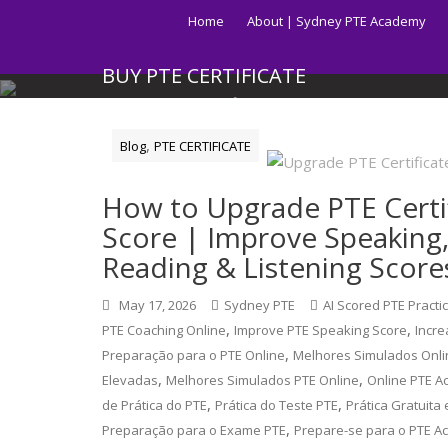
Skip
Home
About | Sydney PTE Academy
to
content
BUY PTE CERTIFICATE
Get your PTE certificate online in Australia fast.
,
Blog
PTE CERTIFICATE
How to Upgrade PTE Certi
Score | Improve Speaking,
Reading & Listening Score
May 17, 2026
Sydney PTE
AI Scored PTE Practi
,
,
PTE Coaching Online
Improve PTE Speaking Score
Incre
,
Preparação para o PTE Online
Melhores Simulados Onli
,
,
Elevadas
Melhores Simulados PTE Online
Online PTE A
,
,
de Prática do PTE
Prática do Teste PTE
Prática Gratuita
,
Preparação para o Exame PTE
Prepare-se para o PTE A