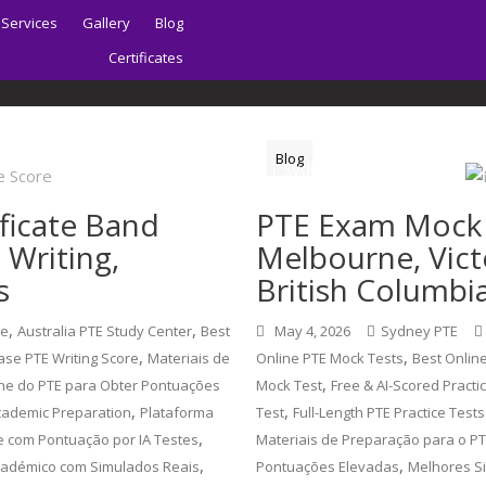
Services
Gallery
Blog
Certificates
Blog
Home
About | Sydney PTE Academy
ficate Band
PTE Exam Mock 
 Writing,
Melbourne, Vict
s
British Columb
,
,
ce
Australia PTE Study Center
Best
May 4, 2026
Sydney PTE
,
,
ase PTE Writing Score
Materiais de
Online PTE Mock Tests
Best Onlin
,
ne do PTE para Obter Pontuações
Mock Test
Free & AI-Scored Practi
,
,
cademic Preparation
Plataforma
Test
Full-Length PTE Practice Tests
,
 e com Pontuação por IA Testes
Materiais de Preparação para o PT
,
,
cadémico com Simulados Reais
Pontuações Elevadas
Melhores S