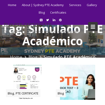
Skip
Home
About | Sydney PTE Academy
Services
Gallery
to
Blog
Certificates
content
Tag:
Simulado PTE
BUY PTE CERTIFICATE
Get your PTE certificate online in Australia fast.
Académico
Home
Blog
Simulado PTE Académico
,
Blog
PTE CERTIFICATE
Blog