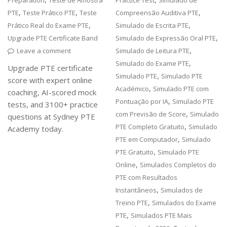
Preparation
Teste de Amostra
Practice Test
Simulado de
,
,
,
PTE
Teste Prático PTE
Teste
Compreensão Auditiva PTE
,
,
Prático Real do Exame PTE
Simulado de Escrita PTE
,
Upgrade PTE Certificate Band
Simulado de Expressão Oral PTE
,
Leave a comment
Simulado de Leitura PTE
,
Simulado do Exame PTE
Upgrade PTE certificate
,
Simulado PTE
Simulado PTE
score with expert online
,
Académico
Simulado PTE com
coaching, AI-scored mock
,
Pontuação por IA
Simulado PTE
tests, and 3100+ practice
,
com Previsão de Score
Simulado
questions at Sydney PTE
,
PTE Completo Gratuito
Simulado
Academy today.
,
PTE em Computador
Simulado
,
PTE Gratuito
Simulado PTE
,
Online
Simulados Completos do
PTE com Resultados
,
Instantâneos
Simulados de
,
Treino PTE
Simulados do Exame
,
PTE
Simulados PTE Mais