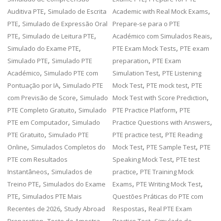
,
,
Auditiva PTE
Simulado de Escrita
Academic with Real Mock Exams
,
PTE
Simulado de Expressão Oral
Prepare-se para o PTE
,
,
,
PTE
Simulado de Leitura PTE
Académico com Simulados Reais
,
,
Simulado do Exame PTE
PTE Exam Mock Tests
PTE exam
,
,
Simulado PTE
Simulado PTE
preparation
PTE Exam
,
,
Académico
Simulado PTE com
Simulation Test
PTE Listening
,
,
,
Pontuação por IA
Simulado PTE
Mock Test
PTE mock test
PTE
,
,
com Previsão de Score
Simulado
Mock Test with Score Prediction
,
,
PTE Completo Gratuito
Simulado
PTE Practice Platform
PTE
,
,
PTE em Computador
Simulado
Practice Questions with Answers
,
,
PTE Gratuito
Simulado PTE
PTE practice test
PTE Reading
,
,
,
Online
Simulados Completos do
Mock Test
PTE Sample Test
PTE
,
PTE com Resultados
Speaking Mock Test
PTE test
,
,
Instantâneos
Simulados de
practice
PTE Training Mock
,
,
,
Treino PTE
Simulados do Exame
Exams
PTE Writing Mock Test
,
PTE
Simulados PTE Mais
Questões Práticas do PTE com
,
,
Recentes de 2026
Study Abroad
Respostas
Real PTE Exam
,
,