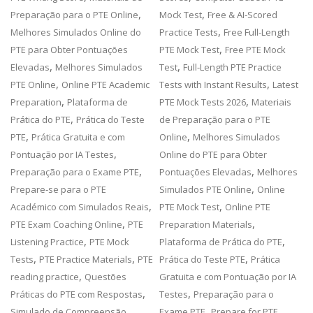
,
,
Preparação para o PTE Online
Mock Test
Free & AI-Scored
,
Melhores Simulados Online do
Practice Tests
Free Full-Length
,
PTE para Obter Pontuações
PTE Mock Test
Free PTE Mock
,
,
Elevadas
Melhores Simulados
Test
Full-Length PTE Practice
,
,
PTE Online
Online PTE Academic
Tests with Instant Results
Latest
,
,
Preparation
Plataforma de
PTE Mock Tests 2026
Materiais
,
Prática do PTE
Prática do Teste
de Preparação para o PTE
,
,
PTE
Prática Gratuita e com
Online
Melhores Simulados
,
Pontuação por IA Testes
Online do PTE para Obter
,
,
Preparação para o Exame PTE
Pontuações Elevadas
Melhores
,
Prepare-se para o PTE
Simulados PTE Online
Online
,
,
Académico com Simulados Reais
PTE Mock Test
Online PTE
,
,
PTE Exam Coaching Online
PTE
Preparation Materials
,
,
Listening Practice
PTE Mock
Plataforma de Prática do PTE
,
,
,
Tests
PTE Practice Materials
PTE
Prática do Teste PTE
Prática
,
reading practice
Questões
Gratuita e com Pontuação por IA
,
,
Práticas do PTE com Respostas
Testes
Preparação para o
,
Simulado de Compreensão
Exame PTE
Prepare for PTE