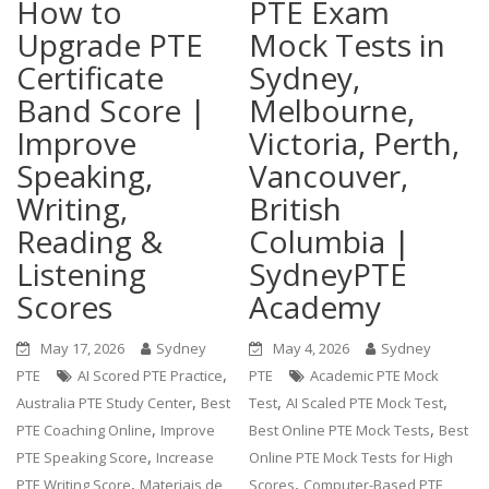
How to
PTE Exam
Upgrade PTE
Mock Tests in
Certificate
Sydney,
Band Score |
Melbourne,
Improve
Victoria, Perth,
Speaking,
Vancouver,
Writing,
British
Reading &
Columbia |
Listening
SydneyPTE
Scores
Academy
May 17, 2026
Sydney
May 4, 2026
Sydney
,
PTE
AI Scored PTE Practice
PTE
Academic PTE Mock
,
,
,
Australia PTE Study Center
Best
Test
AI Scaled PTE Mock Test
,
,
PTE Coaching Online
Improve
Best Online PTE Mock Tests
Best
,
PTE Speaking Score
Increase
Online PTE Mock Tests for High
,
,
PTE Writing Score
Materiais de
Scores
Computer-Based PTE