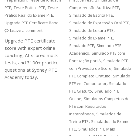
Preparation
Teste de Amostra
Practice Test
Simulado de
,
,
,
PTE
Teste Prático PTE
Teste
Compreensão Auditiva PTE
,
,
Prático Real do Exame PTE
Simulado de Escrita PTE
,
Upgrade PTE Certificate Band
Simulado de Expressão Oral PTE
,
Leave a comment
Simulado de Leitura PTE
,
Simulado do Exame PTE
Upgrade PTE certificate
,
Simulado PTE
Simulado PTE
score with expert online
,
Académico
Simulado PTE com
coaching, AI-scored mock
,
Pontuação por IA
Simulado PTE
tests, and 3100+ practice
,
com Previsão de Score
Simulado
questions at Sydney PTE
,
PTE Completo Gratuito
Simulado
Academy today.
,
PTE em Computador
Simulado
,
PTE Gratuito
Simulado PTE
,
Online
Simulados Completos do
PTE com Resultados
,
Instantâneos
Simulados de
,
Treino PTE
Simulados do Exame
,
PTE
Simulados PTE Mais