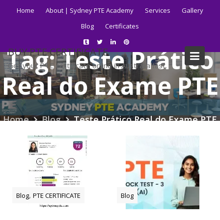
Skip
Home
About | Sydney PTE Academy
Services
Gallery
to
Blog
Certificates
content
Tag:
Teste Prático
BUY PTE CERTIFICATE
Get your PTE certificate online in Australia fast.
Real do Exame PTE
Home
Blog
Teste Prático Real do Exame PTE
,
Blog
PTE CERTIFICATE
Blog