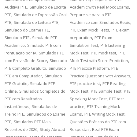
,
,
Auditiva PTE
Simulado de Escrita
Academic with Real Mock Exams
,
PTE
Simulado de Expressão Oral
Prepare-se para o PTE
,
,
,
PTE
Simulado de Leitura PTE
Académico com Simulados Reais
,
,
Simulado do Exame PTE
PTE Exam Mock Tests
PTE exam
,
,
Simulado PTE
Simulado PTE
preparation
PTE Exam
,
,
Académico
Simulado PTE com
Simulation Test
PTE Listening
,
,
,
Pontuação por IA
Simulado PTE
Mock Test
PTE mock test
PTE
,
,
com Previsão de Score
Simulado
Mock Test with Score Prediction
,
,
PTE Completo Gratuito
Simulado
PTE Practice Platform
PTE
,
,
PTE em Computador
Simulado
Practice Questions with Answers
,
,
PTE Gratuito
Simulado PTE
PTE practice test
PTE Reading
,
,
,
Online
Simulados Completos do
Mock Test
PTE Sample Test
PTE
,
PTE com Resultados
Speaking Mock Test
PTE test
,
,
Instantâneos
Simulados de
practice
PTE Training Mock
,
,
,
Treino PTE
Simulados do Exame
Exams
PTE Writing Mock Test
,
PTE
Simulados PTE Mais
Questões Práticas do PTE com
,
,
Recentes de 2026
Study Abroad
Respostas
Real PTE Exam
,
,