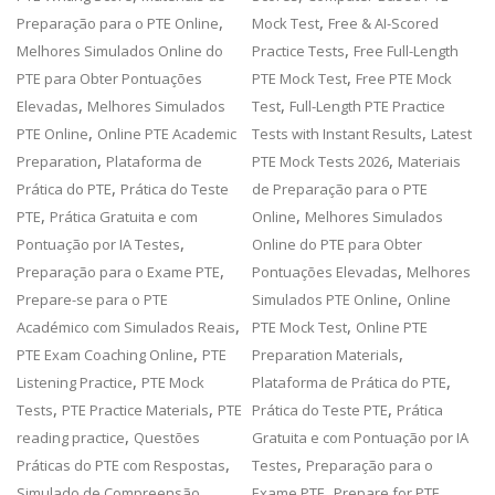
,
,
Preparação para o PTE Online
Mock Test
Free & AI-Scored
,
Melhores Simulados Online do
Practice Tests
Free Full-Length
,
PTE para Obter Pontuações
PTE Mock Test
Free PTE Mock
,
,
Elevadas
Melhores Simulados
Test
Full-Length PTE Practice
,
,
PTE Online
Online PTE Academic
Tests with Instant Results
Latest
,
,
Preparation
Plataforma de
PTE Mock Tests 2026
Materiais
,
Prática do PTE
Prática do Teste
de Preparação para o PTE
,
,
PTE
Prática Gratuita e com
Online
Melhores Simulados
,
Pontuação por IA Testes
Online do PTE para Obter
,
,
Preparação para o Exame PTE
Pontuações Elevadas
Melhores
,
Prepare-se para o PTE
Simulados PTE Online
Online
,
,
Académico com Simulados Reais
PTE Mock Test
Online PTE
,
,
PTE Exam Coaching Online
PTE
Preparation Materials
,
,
Listening Practice
PTE Mock
Plataforma de Prática do PTE
,
,
,
Tests
PTE Practice Materials
PTE
Prática do Teste PTE
Prática
,
reading practice
Questões
Gratuita e com Pontuação por IA
,
,
Práticas do PTE com Respostas
Testes
Preparação para o
,
Simulado de Compreensão
Exame PTE
Prepare for PTE