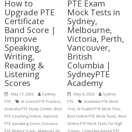
How to
PTE Exam
Upgrade PTE
Mock Tests in
Certificate
Sydney,
Band Score |
Melbourne,
Improve
Victoria, Perth,
Speaking,
Vancouver,
Writing,
British
Reading &
Columbia |
Listening
SydneyPTE
Scores
Academy
May 17, 2026
Sydney
May 4, 2026
Sydney
,
PTE
AI Scored PTE Practice
PTE
Academic PTE Mock
,
,
,
Australia PTE Study Center
Best
Test
AI Scaled PTE Mock Test
,
,
PTE Coaching Online
Improve
Best Online PTE Mock Tests
Best
,
PTE Speaking Score
Increase
Online PTE Mock Tests for High
,
,
PTE Writing Score
Materiais de
Scores
Computer-Based PTE