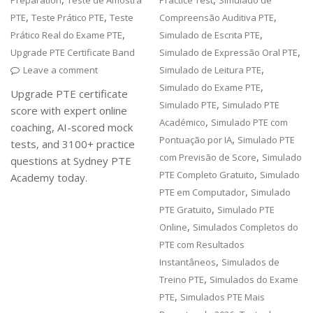
Preparation
Teste de Amostra
Practice Test
Simulado de
,
,
,
PTE
Teste Prático PTE
Teste
Compreensão Auditiva PTE
,
,
Prático Real do Exame PTE
Simulado de Escrita PTE
,
Upgrade PTE Certificate Band
Simulado de Expressão Oral PTE
,
Leave a comment
Simulado de Leitura PTE
,
Simulado do Exame PTE
Upgrade PTE certificate
,
Simulado PTE
Simulado PTE
score with expert online
,
Académico
Simulado PTE com
coaching, AI-scored mock
,
Pontuação por IA
Simulado PTE
tests, and 3100+ practice
,
com Previsão de Score
Simulado
questions at Sydney PTE
,
PTE Completo Gratuito
Simulado
Academy today.
,
PTE em Computador
Simulado
,
PTE Gratuito
Simulado PTE
,
Online
Simulados Completos do
PTE com Resultados
,
Instantâneos
Simulados de
,
Treino PTE
Simulados do Exame
,
PTE
Simulados PTE Mais