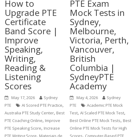
How to
PTE Exam
Upgrade PTE
Mock Tests in
Certificate
Sydney,
Band Score |
Melbourne,
Improve
Victoria, Perth,
Speaking,
Vancouver,
Writing,
British
Reading &
Columbia |
Listening
SydneyPTE
Scores
Academy
May 17, 2026
Sydney
May 4, 2026
Sydney
,
PTE
AI Scored PTE Practice
PTE
Academic PTE Mock
,
,
,
Australia PTE Study Center
Best
Test
AI Scaled PTE Mock Test
,
,
PTE Coaching Online
Improve
Best Online PTE Mock Tests
Best
,
PTE Speaking Score
Increase
Online PTE Mock Tests for High
,
,
PTE Writing Score
Materiais de
Scores
Computer-Based PTE