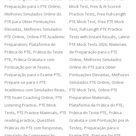
,
,
Preparação para o PTE Online
Mock Test
Free & AI-Scored
,
Melhores Simulados Online do
Practice Tests
Free Full-Length
,
PTE para Obter Pontuações
PTE Mock Test
Free PTE Mock
,
,
Elevadas
Melhores Simulados
Test
Full-Length PTE Practice
,
,
PTE Online
Online PTE Academic
Tests with Instant Results
Latest
,
,
Preparation
Plataforma de
PTE Mock Tests 2026
Materiais
,
Prática do PTE
Prática do Teste
de Preparação para o PTE
,
,
PTE
Prática Gratuita e com
Online
Melhores Simulados
,
Pontuação por IA Testes
Online do PTE para Obter
,
,
Preparação para o Exame PTE
Pontuações Elevadas
Melhores
,
Prepare-se para o PTE
Simulados PTE Online
Online
,
,
Académico com Simulados Reais
PTE Mock Test
Online PTE
,
,
PTE Exam Coaching Online
PTE
Preparation Materials
,
,
Listening Practice
PTE Mock
Plataforma de Prática do PTE
,
,
,
Tests
PTE Practice Materials
PTE
Prática do Teste PTE
Prática
,
reading practice
Questões
Gratuita e com Pontuação por IA
,
,
Práticas do PTE com Respostas
Testes
Preparação para o
,
Simulado de Compreensão
Exame PTE
Prepare for PTE