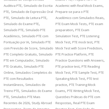
,
,
Auditiva PTE
Simulado de Escrita
Academic with Real Mock Exams
,
PTE
Simulado de Expressão Oral
Prepare-se para o PTE
,
,
,
PTE
Simulado de Leitura PTE
Académico com Simulados Reais
,
,
Simulado do Exame PTE
PTE Exam Mock Tests
PTE exam
,
,
Simulado PTE
Simulado PTE
preparation
PTE Exam
,
,
Académico
Simulado PTE com
Simulation Test
PTE Listening
,
,
,
Pontuação por IA
Simulado PTE
Mock Test
PTE mock test
PTE
,
,
com Previsão de Score
Simulado
Mock Test with Score Prediction
,
,
PTE Completo Gratuito
Simulado
PTE Practice Platform
PTE
,
,
PTE em Computador
Simulado
Practice Questions with Answers
,
,
PTE Gratuito
Simulado PTE
PTE practice test
PTE Reading
,
,
,
Online
Simulados Completos do
Mock Test
PTE Sample Test
PTE
,
PTE com Resultados
Speaking Mock Test
PTE test
,
,
Instantâneos
Simulados de
practice
PTE Training Mock
,
,
,
Treino PTE
Simulados do Exame
Exams
PTE Writing Mock Test
,
PTE
Simulados PTE Mais
Questões Práticas do PTE com
,
,
Recentes de 2026
Study Abroad
Respostas
Real PTE Exam
,
,